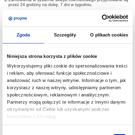
przez 24 godziny na dobę, 7 dni w tygodniu.
Czas realizacji zlecenia każdorazowo liczony jest od momentu
akceptacji plików projektowych niezbędnych do poprawnej
realizacji usługi do momentu odebrania przesyłki przez kuriera
lub gotowości do transportu firmowego / odbioru osobistego.
Zgoda
Szczegóły
O plikach cookies
WYBÓR PŁATNOŚCI:
Niniejsza strona korzysta z plików cookie
Akceptowane przez sklep internetowy formy płatności są
Wykorzystujemy pliki cookie do spersonalizowania treści
udostępnione do wiedzy oraz wyboru przez klienta na etapie
i reklam, aby oferować funkcje społecznościowe i
składania zamówienia.
analizować ruch w naszej witrynie. Informacje o tym, jak
W zależności od parametrów zamówienia obsługiwane formy
korzystasz z naszej witryny, udostępniamy partnerom
płatności to:
społecznościowym, reklamowym i analitycznym.
Partnerzy mogą połączyć te informacje z innymi danymi
przelewy24.pl
otrzymanymi od Ciebie lub uzyskanymi podczas
korzystania z ich usług.
Przelew na konto
Płatność za pobraniem
Wybór