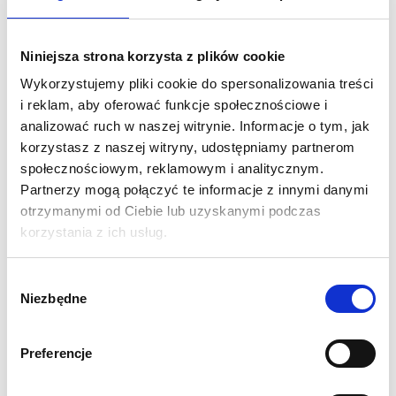
The Quad flag is a sturdy and robust product that will meet
every requirement of our customers. It can be used to present
Niniejsza strona korzysta z plików cookie
rectangular-shaped advertisements. The flagpole's structure
Wykorzystujemy pliki cookie do spersonalizowania treści
consists of several elements joined together. The flag provides
i reklam, aby oferować funkcje społecznościowe i
an appropriate presentation of our advertisement in all
analizować ruch w naszej witrynie. Informacje o tym, jak
weather conditions, but it can also be successfully used
korzystasz z naszej witryny, udostępniamy partnerom
indoors.
społecznościowym, reklamowym i analitycznym.
Partnerzy mogą połączyć te informacje z innymi danymi
SPECIFICATIONS:
otrzymanymi od Ciebie lub uzyskanymi podczas
Mast height: 507 cm
korzystania z ich usług.
Dimension of visible graphic: 430x75 cm
Carbon fibre and aluminium construction
Wybór
Wide range of uses thanks to various bases
Niezbędne
zgody
Wind resistant up to 21-29 km/h
Cover included
Preferencje
Weight 2 kg
1 year guarantee