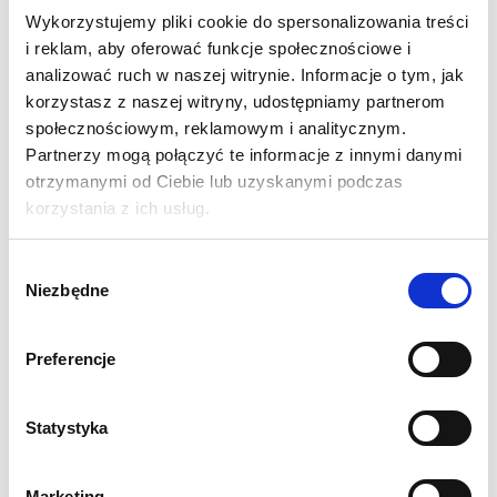
Wykorzystujemy pliki cookie do spersonalizowania treści
i reklam, aby oferować funkcje społecznościowe i
analizować ruch w naszej witrynie. Informacje o tym, jak
korzystasz z naszej witryny, udostępniamy partnerom
społecznościowym, reklamowym i analitycznym.
Partnerzy mogą połączyć te informacje z innymi danymi
Printout for rollup 120 cm
Printout for rollup 150 cm
otrzymanymi od Ciebie lub uzyskanymi podczas
korzystania z ich usług.
78,05
zł
97,56
zł
Net price:
Net price:
96,00
zł
120,00
zł
Gross price:
Gross price:
Wybór
Niezbędne
zgody
Preferencje
Statystyka
Marketing