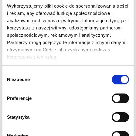
Wykorzystujemy pliki cookie do spersonalizowania treści
i reklam, aby oferować funkcje społecznościowe i
analizować ruch w naszej witrynie. Informacje o tym, jak
korzystasz z naszej witryny, udostępniamy partnerom
społecznościowym, reklamowym i analitycznym.
Partnerzy mogą połączyć te informacje z innymi danymi
Printout for Pop-Up 3x3
Printout for Pop-Up 3x2
otrzymanymi od Ciebie lub uzyskanymi podczas
korzystania z ich usług.
991,87
zł
796,75
zł
Net price:
Net price:
1 220,00
zł
980,00
zł
Gross price:
Gross price:
Wybór
Niezbędne
zgody
Preferencje
Statystyka
Marketing