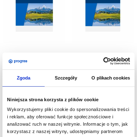
Printout for Straight
Printout for Straight
Fabric Backwall 240 x
Fabric Backwall 200x240
Zgoda
Szczegóły
O plikach cookies
240 cm
cm
722,76
zł
706,50
zł
Net price:
Net price:
889,00
zł
869,00
zł
Gross price:
Gross price:
Niniejsza strona korzysta z plików cookie
Wykorzystujemy pliki cookie do spersonalizowania treści
i reklam, aby oferować funkcje społecznościowe i
analizować ruch w naszej witrynie. Informacje o tym, jak
korzystasz z naszej witryny, udostępniamy partnerom