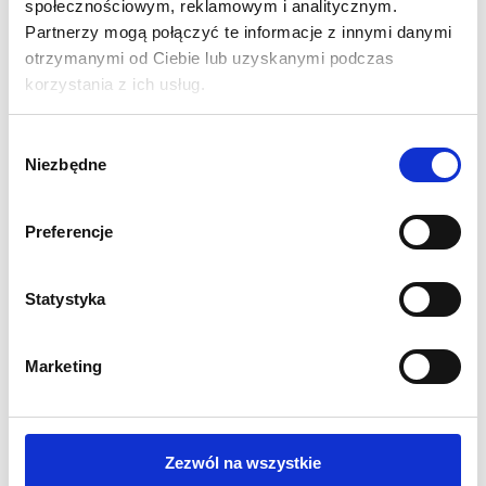
społecznościowym, reklamowym i analitycznym.
Partnerzy mogą połączyć te informacje z innymi danymi
otrzymanymi od Ciebie lub uzyskanymi podczas
korzystania z ich usług.
Wybór
Niezbędne
zgody
Preferencje
Statystyka
Printout for Curved Fabric
Printout for Curved Fabric
Backwall 600 x 240 cm
Backwall 500 x 240 cm
Marketing
1 665,85
zł
1 804,07
zł
Net price:
Net price:
2 049,00
zł
2 219,00
zł
Gross price:
Gross price:
Zezwól na wszystkie