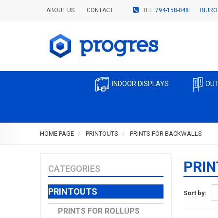
ABOUT US
CONTACT
TEL.
794-158-048
BIURO
INDOOR DISPLAYS
OUT
HOME PAGE
PRINTOUTS
PRINTS FOR BACKWALLS
PRIN
CATEGORIES
PRINTOUTS
Sort by:
PRINTS FOR ROLLUPS