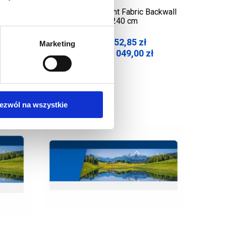
Backwall
Printout for Straight Fabric Backwall
300 x 240 cm
852,85
zł
Marketing
Net price:
1 049,00
zł
Gross price:
ezwól na wszystkie