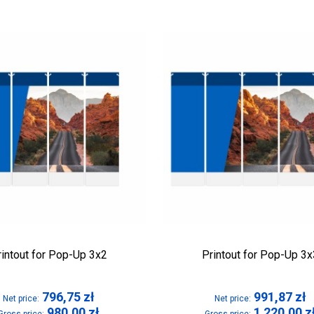
rintout for Pop-Up 3x2
Printout for Pop-Up 3x
796,75
zł
991,87
zł
Net price:
Net price:
980,00
zł
1 220,00
z