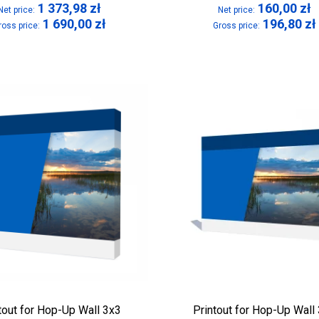
1 373,98
zł
160,00
zł
Net price:
Net price:
1 690,00
zł
196,80
zł
ross price:
Gross price:
tout for Hop-Up Wall 3x3
Printout for Hop-Up Wall