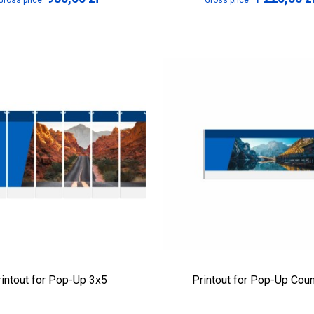
Gross price:
Gross price:
rintout for Pop-Up 3x5
Printout for Pop-Up Coun