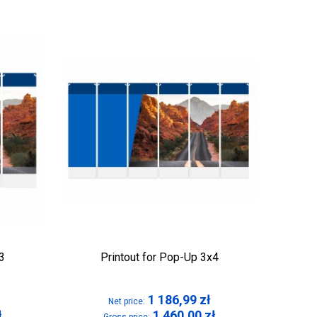
3
Printout for Pop-Up 3x4
1 186,99
zł
Net price:
ł
1 460,00
zł