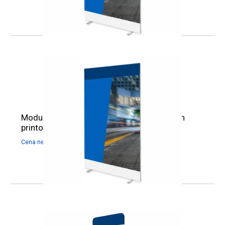
Modular stand Mega SEG 100x230 cm with
printout
499,00
zł
613,77
zł
Cena netto:
Cena brutto: