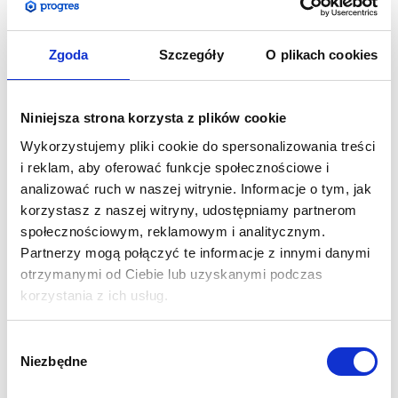
Zgoda
Szczegóły
O plikach cookies
Niniejsza strona korzysta z plików cookie
Wykorzystujemy pliki cookie do spersonalizowania treści
Monolith Fabric Stand 150 x 238 cm with
i reklam, aby oferować funkcje społecznościowe i
printout
analizować ruch w naszej witrynie. Informacje o tym, jak
1 137,40
zł
1 399,00
zł
Cena netto:
Cena brutto:
korzystasz z naszej witryny, udostępniamy partnerom
społecznościowym, reklamowym i analitycznym.
Partnerzy mogą połączyć te informacje z innymi danymi
otrzymanymi od Ciebie lub uzyskanymi podczas
korzystania z ich usług.
Wybór
Niezbędne
zgody