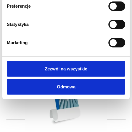
Slant Fabric Stand 90 x 228 cm with printout
Preferencje
799,00
zł
982,77
zł
Cena netto:
Cena brutto:
Statystyka
Marketing
Zezwól na wszystkie
Snake Fabric Stand 90 x 238 cm with printout
Odmowa
899,00
zł
1 105,77
zł
Cena netto:
Cena brutto: