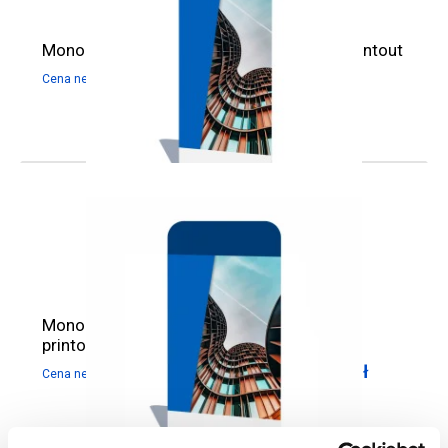
Monolith Fabric Stand 90 x 238 cm with printout
755,28
zł
929,00
zł
Cena netto:
Cena brutto:
Monolith Fabric Stand 120 x 238 cm with
printout
974,80
zł
1 199,00
zł
Cena netto:
Cena brutto: