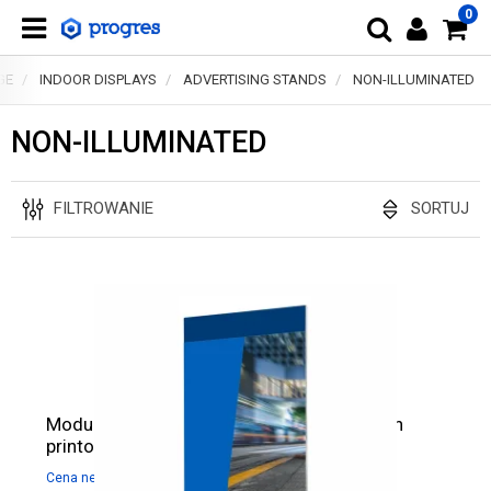
0
GE
INDOOR DISPLAYS
ADVERTISING STANDS
NON-ILLUMINATED
NON-ILLUMINATED
FILTROWANIE
SORTUJ
Modular stand Mega SEG 100x200 cm with
printout
399,00
zł
490,77
zł
Cena netto:
Cena brutto: