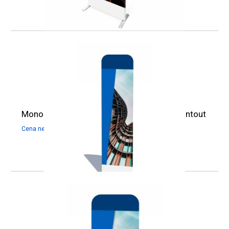
Monolith Fabric Stand 60 x 238 cm with printout
584,55
zł
719,00
zł
Cena netto:
Cena brutto: