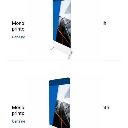
Monolith Eco Fabric Stand 80 x 200 cm with
printout
486,99
zł
599,00
zł
Cena netto:
Cena brutto:
Monolith Eco Fabric Stand 100 x 200 cm with
printout
649,59
zł
799,00
zł
Cena netto:
Cena brutto: