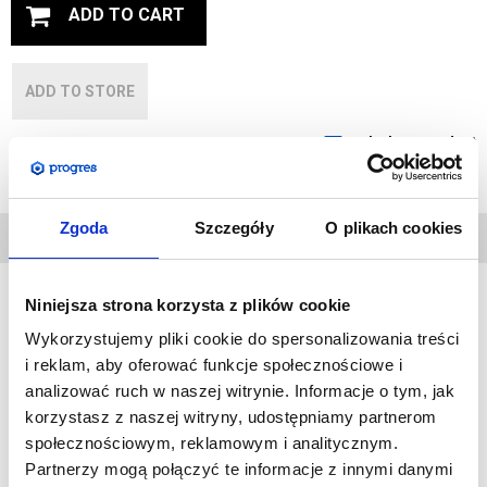
ADD TO CART
ADD TO STORE
Ask about product
Zgoda
Szczegóły
O plikach cookies
TECHNICAL DATA
Niniejsza strona korzysta z plików cookie
A stylish, compact and energy efficient LED kit. Adapted for use
Wykorzystujemy pliki cookie do spersonalizowania treści
i reklam, aby oferować funkcje społecznościowe i
in Pop-Up and Formulate walls. It will enhance your stand and
analizować ruch w naszej witrynie. Informacje o tym, jak
draw attention to it. The LED lights are long-lasting and
korzystasz z naszej witryny, udostępniamy partnerom
consume negligible amounts of electricity.
społecznościowym, reklamowym i analitycznym.
Partnerzy mogą połączyć te informacje z innymi danymi
YOU WILL RECEIVE TWO LAMPS AND A TRANSFORMER IN THE