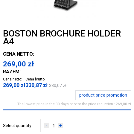
BOSTON BROCHURE HOLDER
A4
CENA NETTO:
269,00
zł
RAZEM:
Cena netto:
Cena brutto:
269,00
zł
330,87
zł
380,07
zł
product price promotion
The lowest price in the 30 days prior to the price reduction.: 269,00 zł
-
+
Select quantity: