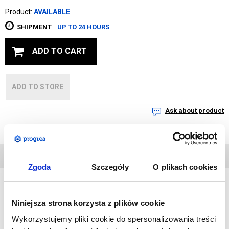
Product:
AVAILABLE
SHIPMENT
UP TO 24 HOURS
ADD TO CART
ADD TO STORE
Ask about product
TECHNICAL DATA
Zgoda
Szczegóły
O plikach cookies
Niniejsza strona korzysta z plików cookie
Advertising stands are an essential part of any trade fair stand.
When folded, they fit into a bag or suitcase, making them an
Wykorzystujemy pliki cookie do spersonalizowania treści
indispensable element of your stand. With their help, you can