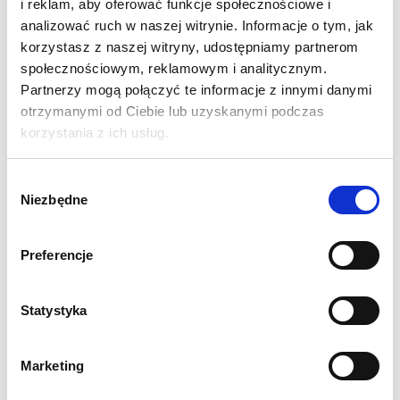
i reklam, aby oferować funkcje społecznościowe i
distribute your leaflets and catalogues both at the trade fair
analizować ruch w naszej witrynie. Informacje o tym, jak
and at your company's premises. This makes these products
korzystasz z naszej witryny, udostępniamy partnerom
versatile and you can use them anywhere all the time.
społecznościowym, reklamowym i analitycznym.
Partnerzy mogą połączyć te informacje z innymi danymi
SPECIFICATIONS:
otrzymanymi od Ciebie lub uzyskanymi podczas
korzystania z ich usług.
Dimension of unfolded stand in mm: 1240 (H) x 270 (W) x
420 (D).
Folded stand dimension in mm: 110 (H) x 270 (W) x 420
Wybór
Niezbędne
(D)
zgody
Shelf size in mm: 305 (H) x 220 (W)
4 A4 size pockets
Preferencje
Sturdy metal frame
Quick and easy assembly without tools
Statystyka
Carrying bag included
Weight 5 kg
1 year guarantee
Marketing